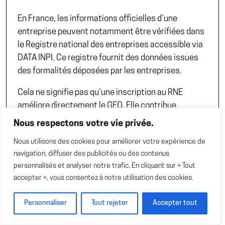
En France, les informations officielles d’une
entreprise peuvent notamment être vérifiées dans
le Registre national des entreprises accessible via
DATA INPI
. Ce registre fournit des données issues
des formalités déposées par les entreprises.
Cela ne signifie pas qu’une inscription au RNE
améliore directement le GEO. Elle contribue
simplement à la disponibilité de données officielles
Nous respectons votre vie privée.
et vérifiables sur l’entreprise.
Nous utilisons des cookies pour améliorer votre expérience de
navigation, diffuser des publicités ou des contenus
8. Utiliser les données
personnalisés et analyser notre trafic. En cliquant sur « Tout
structurées sans leur attribuer
accepter », vous consentez à notre utilisation des cookies.
un pouvoir excessif
Personnaliser
Tout rejeter
Accepter tout
Les données structurées peuvent aider Google à
mieux interpréter certaines informations.