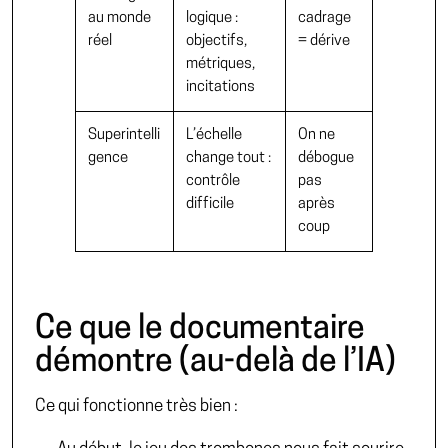
au monde
logique :
cadrage
réel
objectifs,
= dérive
métriques,
incitations
Superintelli
L’échelle
On ne
gence
change tout :
débogue
contrôle
pas
difficile
après
coup
Ce que le documentaire
démontre (au-delà de l’IA)
Ce qui fonctionne très bien :