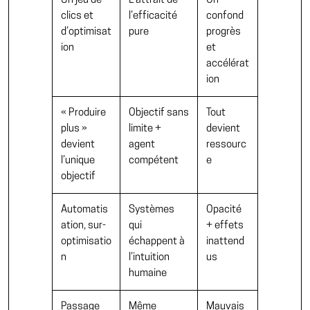
Un jeu de
L’attrait de
On
clics et
l’efficacité
confond
d’optimisat
pure
progrès
ion
et
accélérat
ion
« Produire
Objectif sans
Tout
plus »
limite +
devient
devient
agent
ressourc
l’unique
compétent
e
objectif
Automatis
Systèmes
Opacité
ation, sur-
qui
+ effets
optimisatio
échappent à
inattend
n
l’intuition
us
humaine
Passage
Même
Mauvais