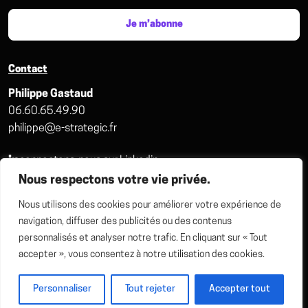
Je m’abonne
Contact
Philippe Gastaud
06.60.65.49.90
philippe@e-strategic.fr
in
connectons-nous sur Linkedin
Nous respectons votre vie privée.
Prendre rdv avec Philippe
Nous utilisons des cookies pour améliorer votre expérience de
navigation, diffuser des publicités ou des contenus
personnalisés et analyser notre trafic. En cliquant sur « Tout
accepter », vous consentez à notre utilisation des cookies.
Marketing digital
IA marketing
Génération de leads
SEO / GEO
CRM
Contenus
Social selling
Stratégie marketing
Personnaliser
Tout rejeter
Accepter tout